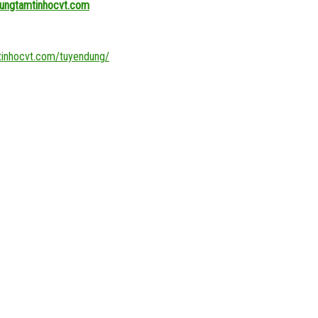
ungtamtinhocvt.com
mtinhocvt.com/tuyendung/