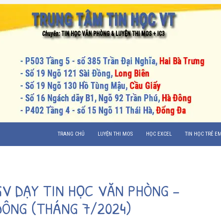
CHUYỂN ĐẾN NỘI DUNG
TRANG CHỦ
LUYỆN THI MOS
HỌC EXCEL
TIN HỌC TRẺ E
V DẠY TIN HỌC VĂN PHÒNG –
ĐÔNG (THÁNG 7/2024)