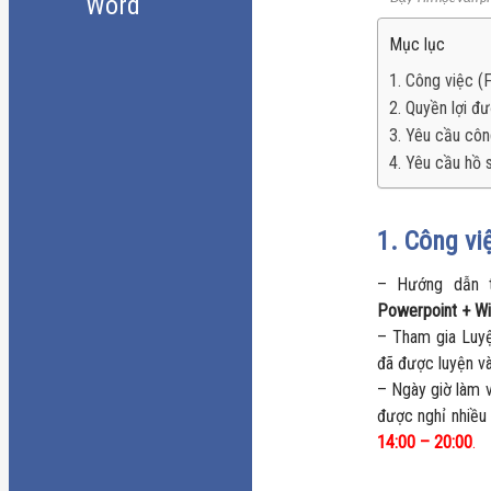
Word
Mục lục
1. Công việc (
2. Quyền lợi đ
3. Yêu cầu côn
4. Yêu cầu hồ 
1. Công vi
– Hướng dẫn t
Powerpoint + W
– Tham gia Luy
đã được luyện v
– Ngày giờ làm 
được nghỉ nhiều 
14:00 – 20:00
.