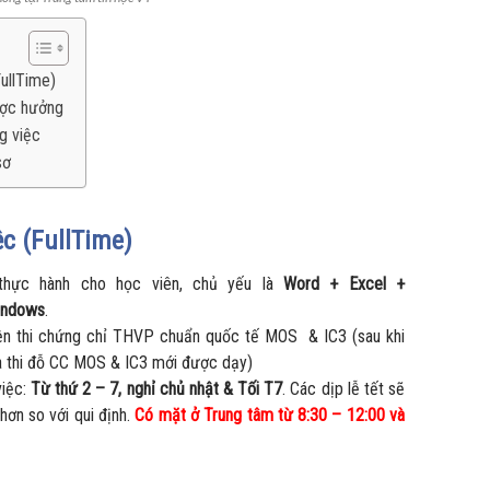
FullTime)
ược hưởng
g việc
sơ
ệc (FullTime)
hực hành cho học viên, chủ yếu là
Word + Excel +
indows
.
ện thi chứng chỉ THVP chuẩn quốc tế MOS & IC3 (sau khi
à thi đỗ CC MOS & IC3 mới được dạy)
việc:
Từ thứ 2 – 7, nghỉ chủ nhật & Tối T7
. Các dịp lễ tết sẽ
hơn so với qui định.
Có mặt ở Trung tâm từ
8:30 – 12:00 và