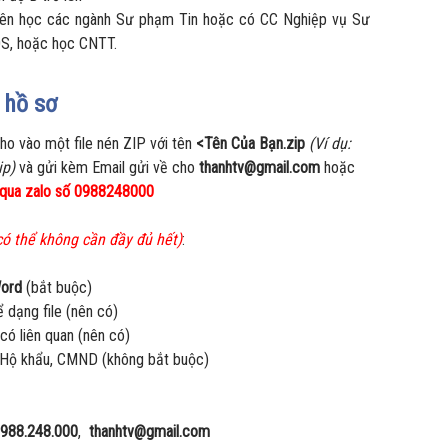
viên học các ngành Sư phạm Tin hoặc có CC Nghiệp vụ Sư
S, hoặc học CNTT.
 hồ sơ
cho vào một file nén ZIP với tên
<Tên Của Bạn.zip
(Ví dụ:
ip)
và gửi kèm Email gửi về cho
thanhtv@gmail.com
hoặc
 qua zalo số 0988248000
có thể không cần đầy đủ hết)
:
Word
(bắt buộc)
ể dạng file (nên có)
ó liên quan (nên có)
h, Hộ khẩu, CMND (không bắt buộc)
988.248.000
,
thanhtv@gmail.com