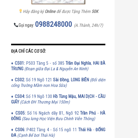
Hãy đăng ký
Online
để được Tặng Thêm
50K
0988248000
Gọi ngay
:
(A.Thành, 24h/7)
ĐỊA CHỈ CÁC CƠ SỞ:
♦
CS01:
P503 Tầng 5 - số 385
Trần Đại Nghĩa
,
HAI BÀ
TRƯNG
(Đoạn giữa Đại La & Nguyễn An Ninh)
♦
CS02:
Số 19 Ngõ 121
Sài Đồng
,
LONG BIÊN
(Đối diện
cổng Trường Mầm non Hoa Sữa)
♦
CS
04:
Số 19 Ngõ 130
Hồ Tùng Mậu, MAI DỊCH - CẦU
GIẤY
(Cách ĐH Thương Mại 150m)
♦
CS
05:
Số 16 Ngách dãy B1, Ngõ 92
Trần Phú
-
HÀ
ĐÔNG
(Sau lưng Học Viện Bưu Chính Viễn Thông)
♦
CS
06:
P402 Tầng 4 - Số 15 ngõ 11
Thái Hà
-
ĐỐNG
ĐA
(Cạnh Bể bơi Thái Hà)