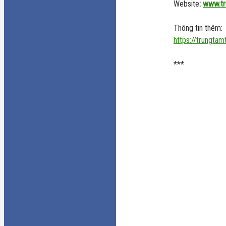
Website
:
www.tr
Thông tin thêm:
https://trungta
***