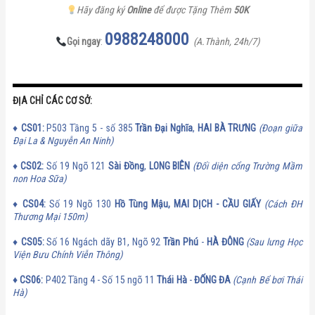
Hãy đăng ký
Online
để được Tặng Thêm
50K
0988248000
Gọi ngay
:
(A.Thành, 24h/7)
ĐỊA CHỈ CÁC CƠ SỞ:
♦
CS01:
P503 Tầng 5 - số 385
Trần Đại Nghĩa
,
HAI BÀ TRƯNG
(Đoạn giữa
Đại La & Nguyễn An Ninh)
♦
CS02:
Số 19 Ngõ 121
Sài Đồng
,
LONG BIÊN
(Đối diện cổng Trường Mầm
non Hoa Sữa)
♦
CS
04:
Số 19 Ngõ 130
Hồ Tùng Mậu, MAI DỊCH - CẦU GIẤY
(Cách ĐH
Thương Mại 150m)
♦
CS
05:
Số 16 Ngách dãy B1, Ngõ 92
Trần Phú
-
HÀ ĐÔNG
(Sau lưng Học
Viện Bưu Chính Viễn Thông)
♦
CS
06:
P402 Tầng 4 - Số 15 ngõ 11
Thái Hà
-
ĐỐNG ĐA
(Cạnh Bể bơi Thái
Hà)