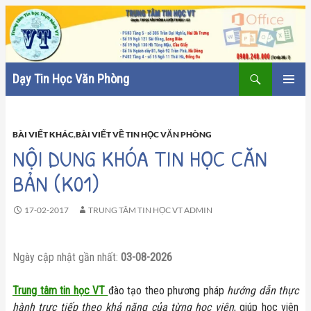
Tìm
Dạy Tin Học Văn Phòng
kiếm
CHUYỂN
TRÌNH
ĐẾN
ĐƠN CƠ
NỘI
SỞ
DUNG
BÀI VIẾT KHÁC
,
BÀI VIẾT VỀ TIN HỌC VĂN PHÒNG
NỘI DUNG KHÓA TIN HỌC CĂN
BẢN (K01)
17-02-2017
TRUNG TÂM TIN HỌC VT ADMIN
Ngày cập nhật gần nhất:
03-08-2026
Trung tâm tin học VT
đào tạo theo phương pháp
hướng dẫn thực
hành trực tiếp theo khả năng của từng học viên
, giúp học viên