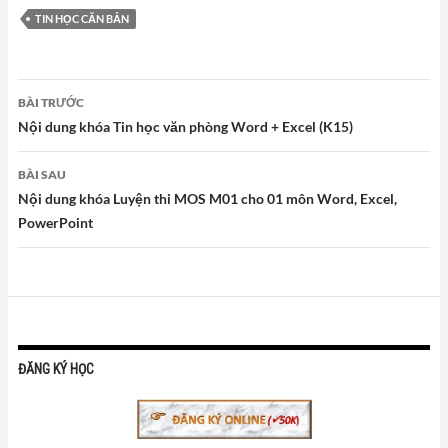
TIN HỌC CĂN BẢN
Điều
BÀI TRƯỚC
hướng
Nội dung khóa Tin học văn phòng Word + Excel (K15)
bài
viết
BÀI SAU
Nội dung khóa Luyện thi MOS M01 cho 01 môn Word, Excel,
PowerPoint
ĐĂNG KÝ HỌC