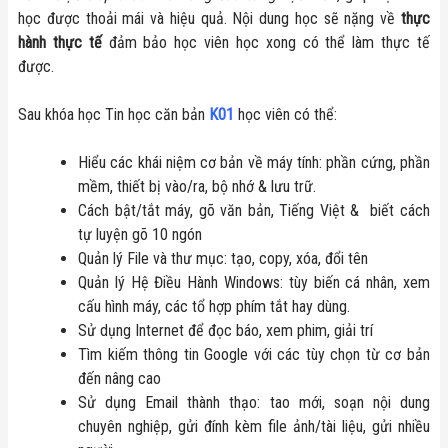
học được thoải mái và hiệu quả. Nội dung học sẽ nặng về
thực
hành thực tế
đảm bảo học viên học xong có thể làm thực tế
được.
Sau khóa học Tin học căn bản
K01
học viên có thể:
Hiểu các khái niệm cơ bản về máy tính: phần cứng, phần
mềm, thiết bị vào/ra, bộ nhớ & lưu trữ.
Cách bật/tắt máy, gõ văn bản, Tiếng Việt & biết cách
tự luyện gõ 10 ngón
Quản lý File và thư mục: tạo, copy, xóa, đổi tên
Quản lý Hệ Điều Hành Windows: tùy biến cá nhân, xem
cấu hình máy, các tổ hợp phím tắt hay dùng.
Sử dụng Internet để đọc báo, xem phim, giải trí
Tìm kiếm thông tin Google với các tùy chọn từ cơ bản
đến nâng cao
Sử dụng Email thành thạo: tao mới, soạn nội dung
chuyên nghiệp, gửi đính kèm file ảnh/tài liệu, gửi nhiều