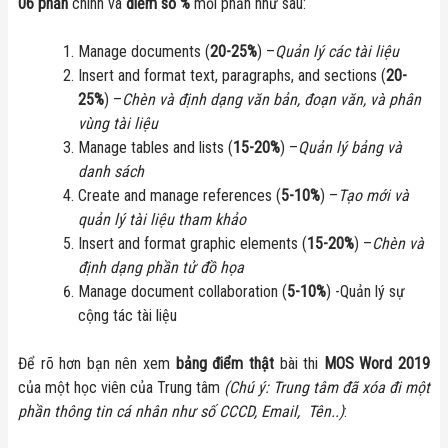
06 phần
chính và
điểm số %
mỗi phần như sau:
Manage documents (
20-25%
) –
Quản lý các tài liệu
Insert and format text, paragraphs, and sections (
20-
25%
) –
Chèn và định dạng văn bản, đoạn văn, và phân
vùng tài liệu
Manage tables and lists (
15-20%
) –
Quản lý bảng và
danh sách
Create and manage references (
5-10%
) –
Tạo mới và
quản lý tài liệu tham khảo
Insert and format graphic elements (
15-20%
) –
Chèn và
định dạng phần tử đồ họa
Manage document collaboration (
5-10%
) -Quản lý sự
cộng tác tài liệu
Để rõ hơn bạn nên xem
bảng điểm thật
bài thi
MOS Word 2019
của một học viên của Trung tâm
(Chú ý: Trung tâm đã xóa đi một
phần thông tin cá nhân như số CCCD, Email, Tên..)
: