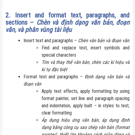
2. Insert and format text, paragraphs, and
sections –
Chèn và định dạng văn bản, đoạn
văn, và phân vùng tài liệu
Insert text and paragraphs –
Chèn văn bản và đoạn văn
Find and replace text, insert symbols and
special characters
Tìm và thay thế văn bản, chèn các kí hiệu và
kí tự đặc biệt
Format text and paragraphs –
Định dạng văn bản và
đoạn văn
Apply text effects, apply formatting by using
format painter, set line and paragraph spacing
and indentation, apply built – in styles to text,
clear formatting
Áp dụng hiệu ứng văn bản, áp dụng định
dạng bằng công cụ sao chép văn bản (format
painter), thiết lập khoảng cách giữa dòng và