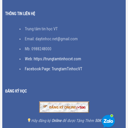
THÔNG TIN LIÊN HỆ
Trung tâm tin học VT
Email: daytinhoc.net@gmail.com
Mb: 0988248000
Web: https://trungtamtinhocvt.com
Facebook Page: TrungtamTinhocVT
ĐĂNG KÝ HỌC
Hãy đăng ký
Online
để được Tặng Thêm
50K