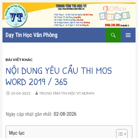
Tìm
Dạy Tin Học Văn Phòng
kiếm
CHUYỂN
TRÌNH
ĐẾN
ĐƠN CƠ
NỘI
SỞ
DUNG
BÀI VIẾT KHÁC
NỘI DUNG YÊU CẦU THI MOS
WORD 2019 / 365
10-04-2022
TRUNG TÂM TIN HỌC VT ADMIN
Ngày cập nhật gần nhất:
02-08-2026
Mục lục