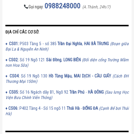
0988248000
Gọi ngay
:
(A.Thành, 24h/7)
ĐỊA CHỈ CÁC CƠ SỞ:
♦
CS01:
P503 Tầng 5 - số 385
Trần Đại Nghĩa
,
HAI BÀ TRƯNG
(Đoạn giữa
Đại La & Nguyễn An Ninh)
♦
CS02:
Số 19 Ngõ 121
Sài Đồng
,
LONG BIÊN
(Đối diện cổng Trường Mầm
non Hoa Sữa)
♦
CS
04:
Số 19 Ngõ 130
Hồ Tùng Mậu, MAI DỊCH - CẦU GIẤY
(Cách ĐH
Thương Mại 150m)
♦
CS
05:
Số 16 Ngách dãy B1, Ngõ 92
Trần Phú
-
HÀ ĐÔNG
(Sau lưng Học
Viện Bưu Chính Viễn Thông)
♦
CS
06:
P402 Tầng 4 - Số 15 ngõ 11
Thái Hà
-
ĐỐNG ĐA
(Cạnh Bể bơi Thái
Hà)