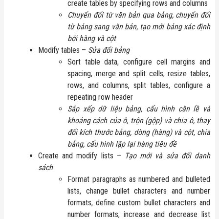
create tables by specifying rows and columns
Chuyển đổi từ văn bản qua bảng, chuyển đổi
từ bảng sang văn bản, tạo mới bảng xác định
bởi hàng và cột
Modify tables –
Sửa đổi bảng
Sort table data, configure cell margins and
spacing, merge and split cells, resize tables,
rows, and columns, split tables, configure a
repeating row header
Sắp xếp dữ liệu bảng, cấu hình căn lề và
khoảng cách của ô, trộn (gộp) và chia ô, thay
đổi kích thước bảng, dòng (hàng) và cột, chia
bảng, cấu hình lặp lại hàng tiêu đề
Create and modify lists –
Tạo mới và sửa đổi danh
sách
Format paragraphs as numbered and bulleted
lists, change bullet characters and number
formats, define custom bullet characters and
number formats, increase and decrease list