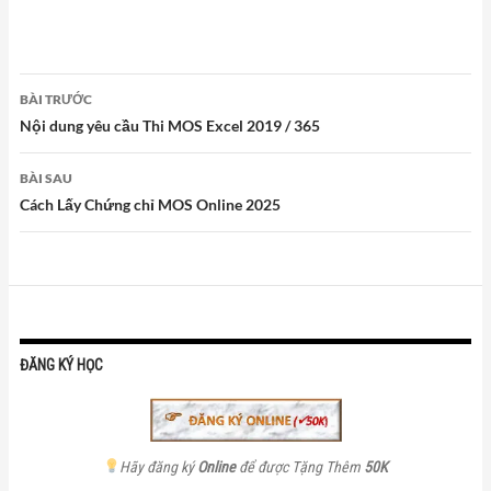
Điều
BÀI TRƯỚC
hướng
Nội dung yêu cầu Thi MOS Excel 2019 / 365
bài
viết
BÀI SAU
Cách Lấy Chứng chỉ MOS Online 2025
ĐĂNG KÝ HỌC
Hãy đăng ký
Online
để được Tặng Thêm
50K