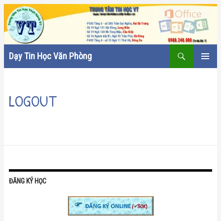
Tìm
Dạy Tin Học Văn Phòng
kiếm
CHUYỂN
TRÌNH
ĐẾN
ĐƠN CƠ
NỘI
SỞ
LOGOUT
DUNG
ĐĂNG KÝ HỌC