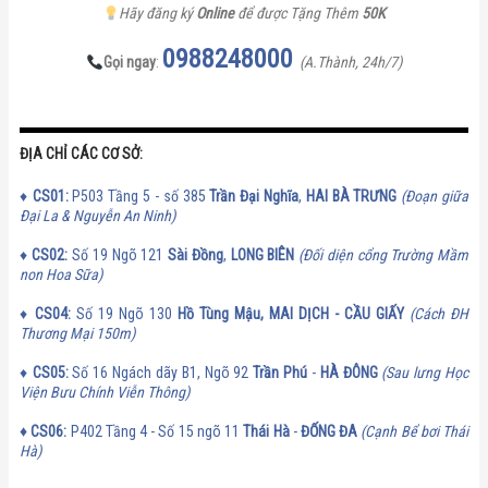
Hãy đăng ký
Online
để được Tặng Thêm
50K
0988248000
Gọi ngay
:
(A.Thành, 24h/7)
ĐỊA CHỈ CÁC CƠ SỞ:
♦
CS01:
P503 Tầng 5 - số 385
Trần Đại Nghĩa
,
HAI BÀ TRƯNG
(Đoạn giữa
Đại La & Nguyễn An Ninh)
♦
CS02:
Số 19 Ngõ 121
Sài Đồng
,
LONG BIÊN
(Đối diện cổng Trường Mầm
non Hoa Sữa)
♦
CS
04:
Số 19 Ngõ 130
Hồ Tùng Mậu, MAI DỊCH - CẦU GIẤY
(Cách ĐH
Thương Mại 150m)
♦
CS
05:
Số 16 Ngách dãy B1, Ngõ 92
Trần Phú
-
HÀ ĐÔNG
(Sau lưng Học
Viện Bưu Chính Viễn Thông)
♦
CS
06:
P402 Tầng 4 - Số 15 ngõ 11
Thái Hà
-
ĐỐNG ĐA
(Cạnh Bể bơi Thái
Hà)