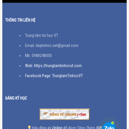
THÔNG TIN LIÊN HỆ
Trung tâm tin học VT
Email: daytinhoc.net@gmail.com
Mb: 0988248000
Web: https://trungtamtinhocvt.com
Facebook Page: TrungtamTinhocVT
ĐĂNG KÝ HỌC
Hãy đăng ký
Online
để được Tặng Thêm
50K