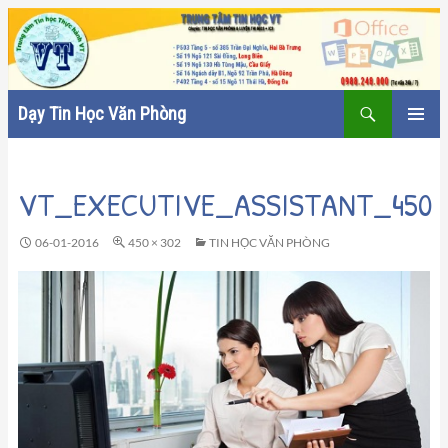
Tìm
Dạy Tin Học Văn Phòng
kiếm
CHUYỂN
TRÌNH
ĐẾN
ĐƠN CƠ
NỘI
SỞ
VT_EXECUTIVE_ASSISTANT_450
DUNG
06-01-2016
450 × 302
TIN HỌC VĂN PHÒNG