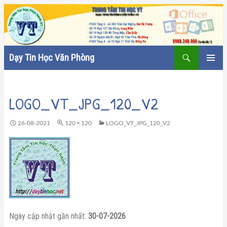
Tìm
Dạy Tin Học Văn Phòng
kiếm
CHUYỂN
TRÌNH
ĐẾN
ĐƠN CƠ
NỘI
SỞ
LOGO_VT_JPG_120_V2
DUNG
26-08-2021
120 × 120
LOGO_VT_JPG_120_V2
Ngày cập nhật gần nhất:
30-07-2026