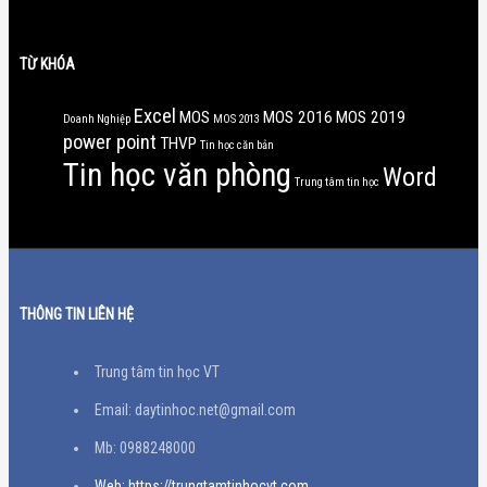
TỪ KHÓA
Excel
MOS
MOS 2016
MOS 2019
Doanh Nghiệp
MOS 2013
power point
THVP
Tin học căn bản
Tin học văn phòng
Word
Trung tâm tin học
THÔNG TIN LIÊN HỆ
Trung tâm tin học VT
Email: daytinhoc.net@gmail.com
Mb: 0988248000
Web: https://trungtamtinhocvt.com