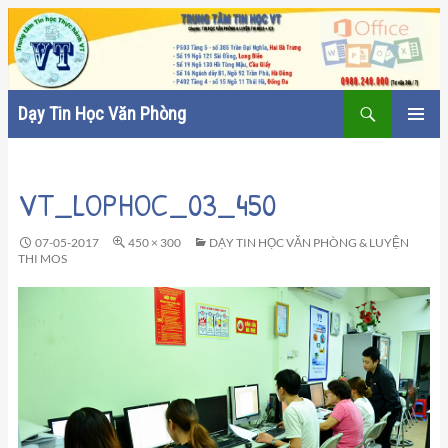
Tìm
Dạy Tin Học Văn Phòng
kiếm
CHUYỂN
TRÌNH
ĐẾN
ĐƠN CƠ
NỘI
SỞ
VT_LOPHOC_03_450
DUNG
07-05-2017
450 × 300
DẠY TIN HỌC VĂN PHÒNG & LUYỆN
THI MOS