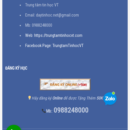
Trung tâm tin học VT
Email: daytinhoc.net@gmail.com
Mb: 0988248000
Web: https://trungtamtinhocvt.com
Facebook Page: TrungtamTinhocVT
ĐĂNG KÝ HỌC
Hãy đăng ký
Online
để được Tặng Thêm
50K
0988248000
Mb:
: