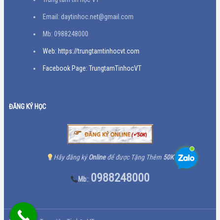
Email: daytinhoc.net@gmail.com
Mb: 0988248000
Web: https://trungtamtinhocvt.com
Facebook Page: TrungtamTinhocVT
ĐĂNG KÝ HỌC
Hãy đăng ký
Online
để được Tặng Thêm
50K
0988248000
Mb:
: