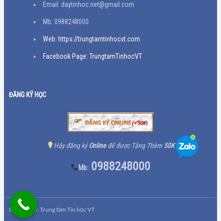
Email: daytinhoc.net@gmail.com
Mb: 0988248000
Web: https://trungtamtinhocvt.com
Facebook Page: TrungtamTinhocVT
ĐĂNG KÝ HỌC
Hãy đăng ký
Online
để được Tặng Thêm
50K
0988248000
Mb:
:
Bản quyền: Trung tâm Tin học VT