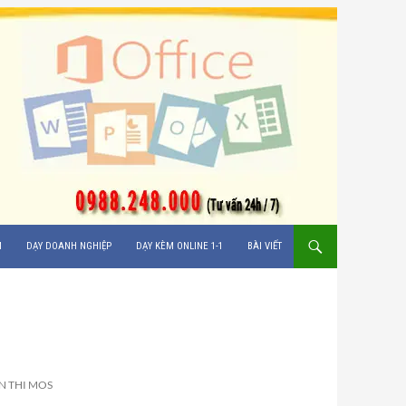
M
DẠY DOANH NGHIỆP
DẠY KÈM ONLINE 1-1
BÀI VIẾT
N THI MOS