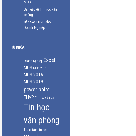
MOS
Bài viết về Tin học văn
phòng
Đào tạo THVP cho
Doanh Nghiệp
TỪ KHÓA
Excel
Doanh Nghiệp
MOS
MOS 2013
MOS 2016
MOS 2019
power point
THVP
Tin học căn bản
Tin học
văn phòng
Trung tâm tin học