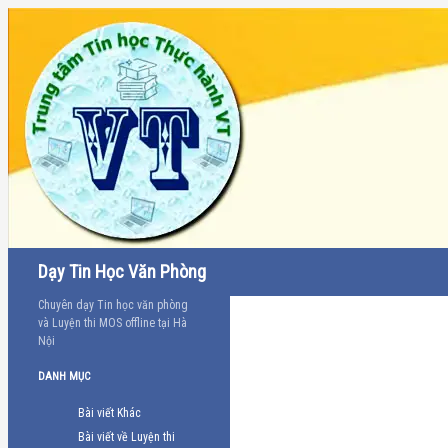
Tìm
Dạy Tin Học Văn Phòng
kiếm
Chuyên dạy Tin học văn phòng
và Luyện thi MOS offline tại Hà
Nội
DANH MỤC
Bài viết Khác
Bài viết về Luyện thi