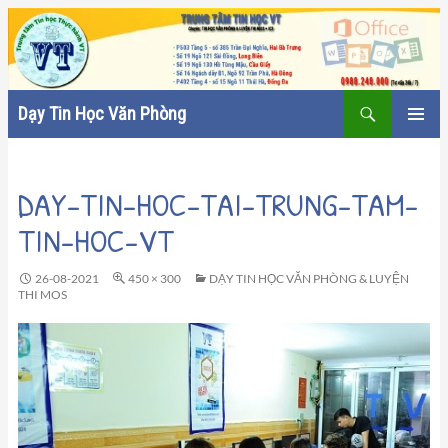
Tìm
Dạy Tin Học Văn Phòng
kiếm
CHUYỂN
TRÌNH
ĐẾN
ĐƠN CƠ
NỘI
SỞ
DAY-TIN-HOC-TAI-TRUNG-TAM-
DUNG
TIN-HOC-VT
26-08-2021
450 × 300
DẠY TIN HỌC VĂN PHÒNG & LUYỆN
THI MOS