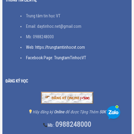
Trung tâm tin học VT
Email: daytinhoc.net@gmail.com
Mb: 0988248000
Web: https://trungtamtinhocvt.com
Facebook Page: TrungtamTinhocVT
ĐĂNG KÝ HỌC
Hãy đăng ký
Online
để được Tặng Thêm
50K
0988248000
Mb:
: