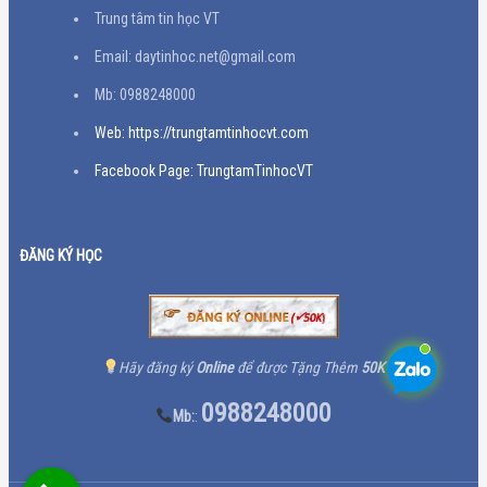
Trung tâm tin học VT
Email: daytinhoc.net@gmail.com
Mb: 0988248000
Web: https://trungtamtinhocvt.com
Facebook Page: TrungtamTinhocVT
ĐĂNG KÝ HỌC
Hãy đăng ký
Online
để được Tặng Thêm
50K
0988248000
Mb:
: