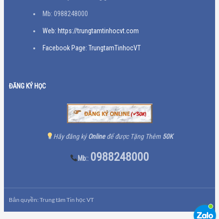
Mb: 0988248000
Web: https://trungtamtinhocvt.com
Facebook Page: TrungtamTinhocVT
ĐĂNG KÝ HỌC
Hãy đăng ký
Online
để được Tặng Thêm
50K
0988248000
Mb:
:
Bản quyền: Trung tâm Tin học VT