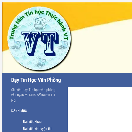
Tìm
Dạy Tin Học Văn Phòng
kiếm
Chuyên dạy Tin học văn phòng
và Luyện thi MOS offline tại Hà
Nội
DANH MỤC
Bài viết Khác
Bài viết về Luyện thi