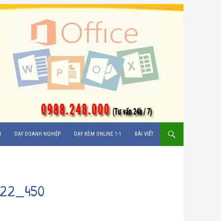
M
DẠY DOANH NGHIỆP
DẠY KÈM ONLINE 1-1
BÀI VIẾT
22_450