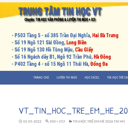
CHUYỂN ĐẾN NỘI DUNG
TRANG CHỦ
LUYỆN THI MOS
HỌC EXCEL
TIN HỌC TRẺ E
VT_TIN_HOC_TRE_EM_HE_20
02-05-2022
450 × 253
TIN HỌC TRẺ EM HÈ 2026 TẠI HN