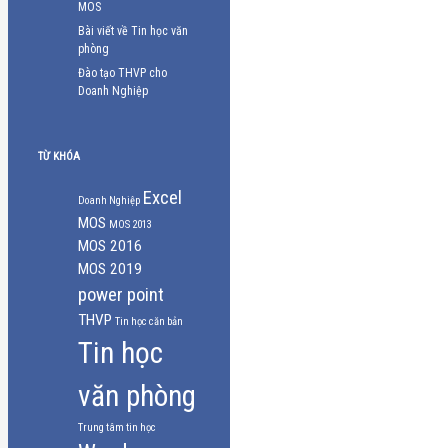
MOS
Bài viết về Tin học văn
phòng
Đào tạo THVP cho
Doanh Nghiệp
TỪ KHÓA
Excel
Doanh Nghiệp
MOS
MOS 2013
MOS 2016
MOS 2019
power point
THVP
Tin học căn bản
Tin học
văn phòng
Trung tâm tin học