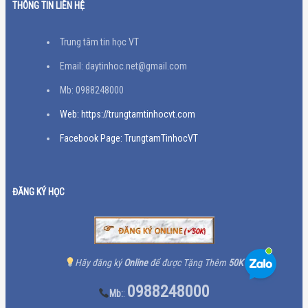
THÔNG TIN LIÊN HỆ
Trung tâm tin học VT
Email: daytinhoc.net@gmail.com
Mb: 0988248000
Web: https://trungtamtinhocvt.com
Facebook Page: TrungtamTinhocVT
ĐĂNG KÝ HỌC
Hãy đăng ký
Online
để được Tặng Thêm
50K
0988248000
Mb:
: