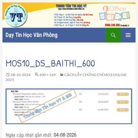
Tìm
Dạy Tin Học Văn Phòng
kiếm
CHUYỂN
TRÌNH
ĐẾN
ĐƠN CƠ
NỘI
SỞ
MOS10_DS_BAITHI_600
DUNG
08-10-2024
600 × 169
CÁCH LẤY CHỨNG CHỈ MOS ONLINE
2025
Ngày cập nhật gần nhất:
04-08-2026