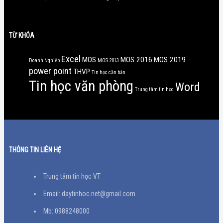
TỪ KHÓA
Excel
MOS
MOS 2016
MOS 2019
Doanh Nghiệp
MOS 2013
power point
THVP
Tin học căn bản
Tin học văn phòng
Word
Trung tâm tin học
THÔNG TIN LIÊN HỆ
Trung tâm tin học VT
Email: daytinhoc.net@gmail.com
Mb: 0988248000