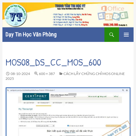
Tìm
Dạy Tin Học Văn Phòng
kiếm
CHUYỂN
TRÌNH
ĐẾN
ĐƠN CƠ
NỘI
SỞ
MOS08_DS_CC_MOS_600
DUNG
08-10-2024
600 × 387
CÁCH LẤY CHỨNG CHỈ MOS ONLINE
2025