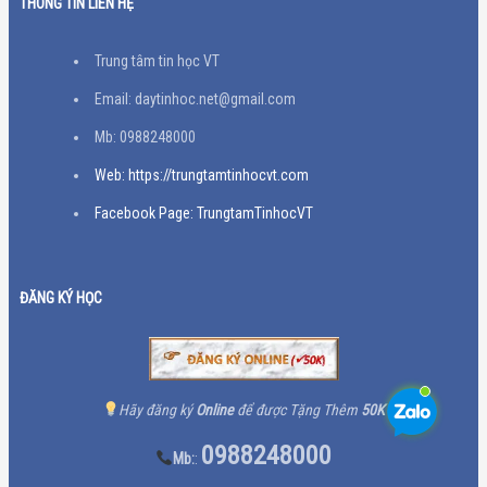
THÔNG TIN LIÊN HỆ
Trung tâm tin học VT
Email: daytinhoc.net@gmail.com
Mb: 0988248000
Web: https://trungtamtinhocvt.com
Facebook Page: TrungtamTinhocVT
ĐĂNG KÝ HỌC
Hãy đăng ký
Online
để được Tặng Thêm
50K
0988248000
Mb:
: